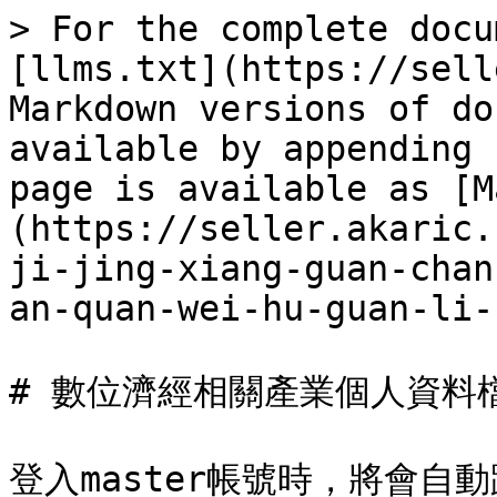
> For the complete docu
[llms.txt](https://sell
Markdown versions of do
available by appending 
page is available as [M
(https://seller.akaric.
ji-jing-xiang-guan-chan
an-quan-wei-hu-guan-li-
# 數位濟經相關產業個人資料
登入master帳號時，將會