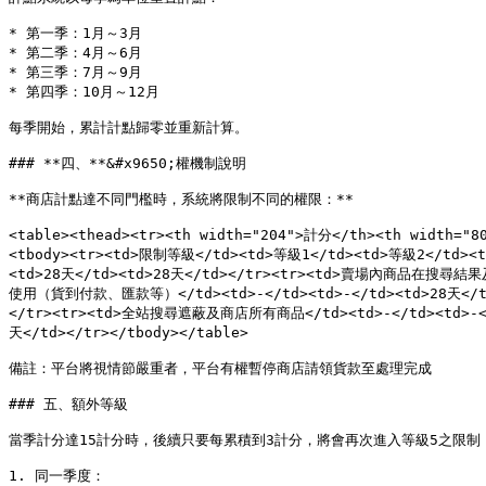
* 第一季：1月～3月

* 第二季：4月～6月

* 第三季：7月～9月

* 第四季：10月～12月

每季開始，累計計點歸零並重新計算。

### **四、**&#x9650;權機制說明

**商店計點達不同門檻時，系統將限制不同的權限：**

<table><thead><tr><th width="204">計分</th><th width="80
<tbody><tr><td>限制等級</td><td>等級1</td><td>等級2</td><
<td>28天</td><td>28天</td></tr><tr><td>賣場內商品在搜尋結果
使用（貨到付款、匯款等）</td><td>-</td><td>-</td><td>28天</td><
</tr><tr><td>全站搜尋遮蔽及商店所有商品</td><td>-</td><td>-</td>
天</td></tr></tbody></table>

備註：平台將視情節嚴重者，平台有權暫停商店請領貨款至處理完成

### 五、額外等級

當季計分達15計分時，後續只要每累積到3計分，將會再次進入等級5之限制

1. 同一季度：
