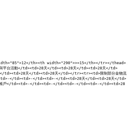
dth="85">12</th><th width="290">>=15</th></tr></thead>
與平台活動</td><td>28天</td><td>28天</td><td>28天</td>
/td><td>28天</td><td>28天</td></tr><tr><td>限制部分金物流
-</td><td>-</td><td>-</td><td>28天</td><td>28天</td>
/td><td>-</td><td>-</td><td>-</td><td>-</td><td>28