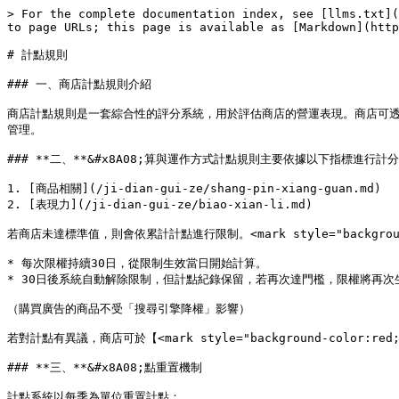
> For the complete documentation index, see [llms.txt](
to page URLs; this page is available as [Markdown](http
# 計點規則

### 一、商店計點規則介紹

商店計點規則是一套綜合性的評分系統，用於評估商店的營運表現。商店可透過【<ma
管理。

### **二、**&#x8A08;算與運作方式計點規則主要依據以下指標進行計分
1. [商品相關](/ji-dian-gui-ze/shang-pin-xiang-guan.md)

2. [表現力](/ji-dian-gui-ze/biao-xian-li.md)

若商店未達標準值，則會依累計計點進行限制。<mark style="backgro
* 每次限權持續30日，從限制生效當日開始計算。

* 30日後系統自動解除限制，但計點紀錄保留，若再次達門檻，限權將再次生
（購買廣告的商品不受「搜尋引擎降權」影響）

若對計點有異議，商店可於【<mark style="background-color:re
### **三、**&#x8A08;點重置機制

計點系統以每季為單位重置計點：
