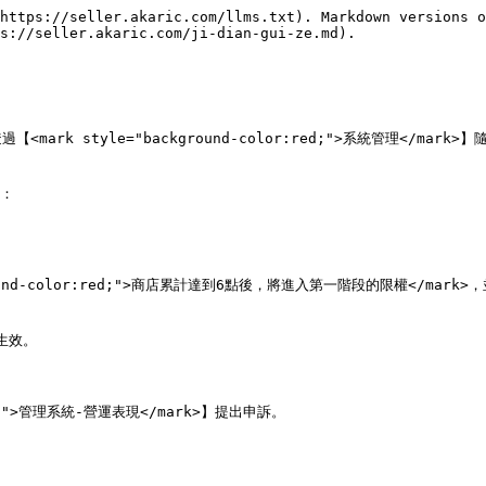
https://seller.akaric.com/llms.txt). Markdown versions o
s://seller.akaric.com/ji-dian-gui-ze.md).

rk style="background-color:red;">系統管理</m
：

und-color:red;">商店累計達到6點後，將進入第一階段的限權</mark
效。

d;">管理系統-營運表現</mark>】提出申訴。
