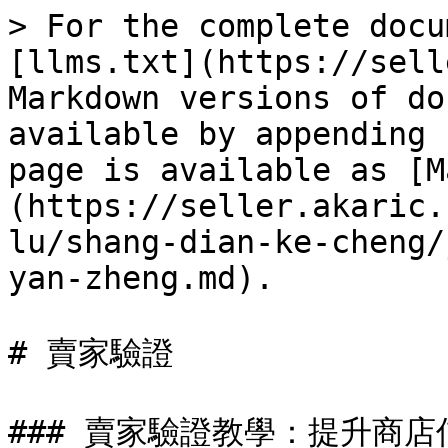
> For the complete docu
[llms.txt](https://sell
Markdown versions of do
available by appending 
page is available as [M
(https://seller.akaric.
lu/shang-dian-ke-cheng/
yan-zheng.md).

# 賣家驗證

### 賣家驗證教學：提升商店