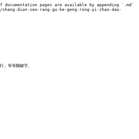
f documentation pages are available by appending `.md` 
/shang-dian-seo-rang-gu-ke-geng-rong-yi-zhao-dao-
行」等等關鍵字。
