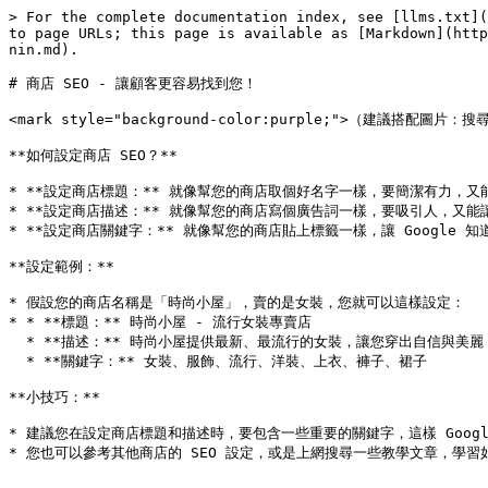
> For the complete documentation index, see [llms.txt](
to page URLs; this page is available as [Markdown](http
nin.md).

# 商店 SEO - 讓顧客更容易找到您！

<mark style="background-color:purple;">（建議搭
**如何設定商店 SEO？**

* **設定商店標題：** 就像幫您的商店取個好名字一樣，要簡潔有力，又
* **設定商店描述：** 就像幫您的商店寫個廣告詞一樣，要吸引人，又能
* **設定商店關鍵字：** 就像幫您的商店貼上標籤一樣，讓 Googl
**設定範例：**

* 假設您的商店名稱是「時尚小屋」，賣的是女裝，您就可以這樣設定：

* * **標題：** 時尚小屋 - 流行女裝專賣店

  * **描述：** 時尚小屋提供最新、最流行的女裝，讓您穿出自信與美麗！

  * **關鍵字：** 女裝、服飾、流行、洋裝、上衣、褲子、裙子

**小技巧：**

* 建議您在設定商店標題和描述時，要包含一些重要的關鍵字，這樣 Googl