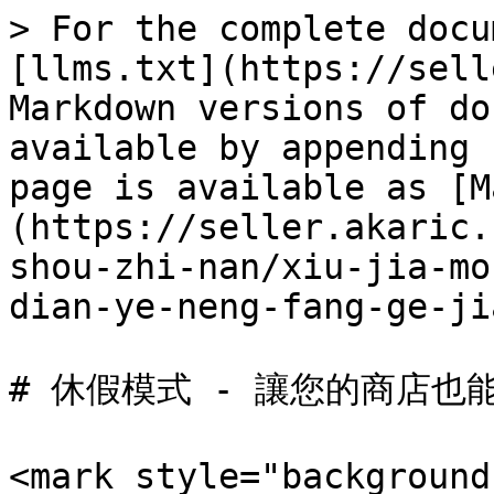
> For the complete docu
[llms.txt](https://sell
Markdown versions of do
available by appending 
page is available as [M
(https://seller.akaric.
shou-zhi-nan/xiu-jia-mo
dian-ye-neng-fang-ge-ji
# 休假模式 - 讓您的商店也能
<mark style="backgrou