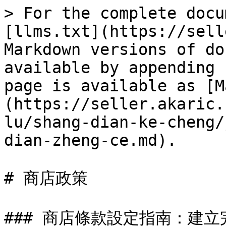
> For the complete docu
[llms.txt](https://sell
Markdown versions of do
available by appending 
page is available as [M
(https://seller.akaric.
lu/shang-dian-ke-cheng/
dian-zheng-ce.md).

# 商店政策

### 商店條款設定指南：建